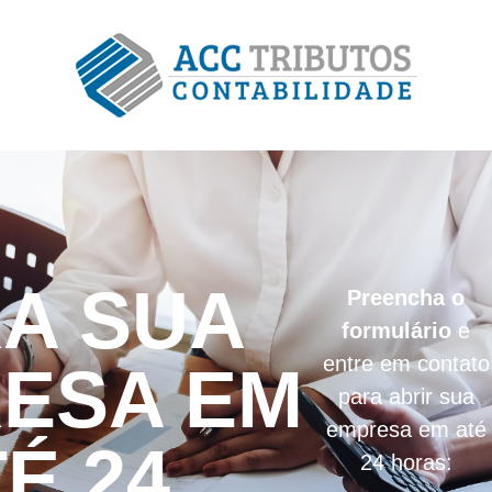
A SUA
Preencha o
formulário
e
entre em contato
ESA EM
para abrir sua
empresa em até
É 24
24 horas: