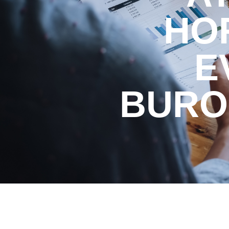
HO
E
BURO