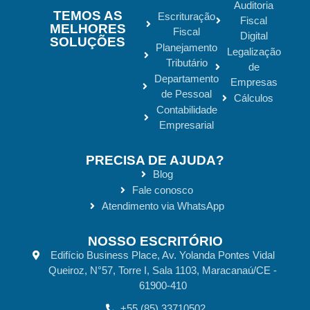
Auditoria
TEMOS AS
Escrituração
Fiscal
MELHORES
Fiscal
Digital
SOLUÇÕES
Planejamento
Legalização
Tributário
de
Departamento
Empresas
de Pessoal
Cálculos
Contabilidade
Empresarial
PRECISA DE AJUDA?
Blog
Fale conosco
Atendimento via WhatsApp
NOSSO ESCRITÓRIO
Edifício Business Place, Av. Yolanda Pontes Vidal
Queiroz, N°57, Torre I, Sala 1103, Maracanaú/CE -
61900-410
+55 (85) 33710502