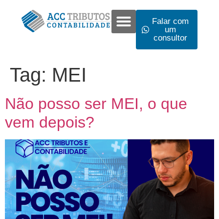
Falar com
um
consultor
Tag:
MEI
Não posso ser MEI, o que
vem depois?